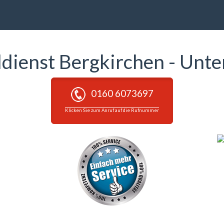
ldienst Bergkirchen - Unt
0160 6073697
Klicken Sie zum Anruf auf die Rufnummer