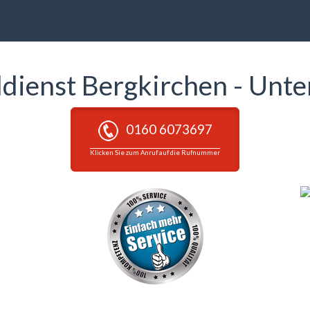
ldienst Bergkirchen - Unt
0160 6073697
Klicken Sie zum Anruf auf die Rufnummer