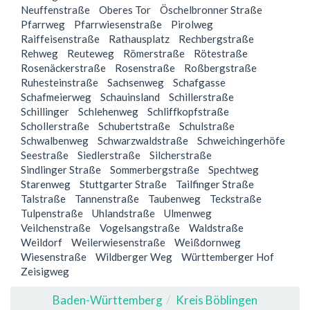
Neuffenstraße
Oberes Tor
Öschelbronner Straße
Pfarrweg
Pfarrwiesenstraße
Pirolweg
Raiffeisenstraße
Rathausplatz
Rechbergstraße
Rehweg
Reuteweg
Römerstraße
Rötestraße
Rosenäckerstraße
Rosenstraße
Roßbergstraße
Ruhesteinstraße
Sachsenweg
Schafgasse
Schafmeierweg
Schauinsland
Schillerstraße
Schillinger
Schlehenweg
Schliffkopfstraße
Schollerstraße
Schubertstraße
Schulstraße
Schwalbenweg
Schwarzwaldstraße
Schweichingerhöfe
Seestraße
Siedlerstraße
Silcherstraße
Sindlinger Straße
Sommerbergstraße
Spechtweg
Starenweg
Stuttgarter Straße
Tailfinger Straße
Talstraße
Tannenstraße
Taubenweg
Teckstraße
Tulpenstraße
Uhlandstraße
Ulmenweg
Veilchenstraße
Vogelsangstraße
Waldstraße
Weildorf
Weilerwiesenstraße
Weißdornweg
Wiesenstraße
Wildberger Weg
Württemberger Hof
Zeisigweg
Baden-Württemberg
Kreis Böblingen