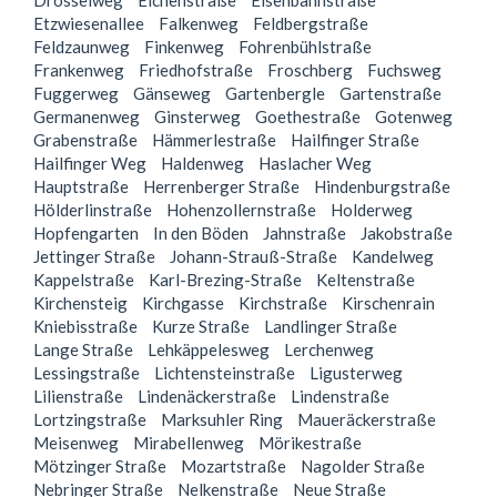
Drosselweg
Eichenstraße
Eisenbahnstraße
Etzwiesenallee
Falkenweg
Feldbergstraße
Feldzaunweg
Finkenweg
Fohrenbühlstraße
Frankenweg
Friedhofstraße
Froschberg
Fuchsweg
Fuggerweg
Gänseweg
Gartenbergle
Gartenstraße
Germanenweg
Ginsterweg
Goethestraße
Gotenweg
Grabenstraße
Hämmerlestraße
Hailfinger Straße
Hailfinger Weg
Haldenweg
Haslacher Weg
Hauptstraße
Herrenberger Straße
Hindenburgstraße
Hölderlinstraße
Hohenzollernstraße
Holderweg
Hopfengarten
In den Böden
Jahnstraße
Jakobstraße
Jettinger Straße
Johann-Strauß-Straße
Kandelweg
Kappelstraße
Karl-Brezing-Straße
Keltenstraße
Kirchensteig
Kirchgasse
Kirchstraße
Kirschenrain
Kniebisstraße
Kurze Straße
Landlinger Straße
Lange Straße
Lehkäppelesweg
Lerchenweg
Lessingstraße
Lichtensteinstraße
Ligusterweg
Lilienstraße
Lindenäckerstraße
Lindenstraße
Lortzingstraße
Marksuhler Ring
Maueräckerstraße
Meisenweg
Mirabellenweg
Mörikestraße
Mötzinger Straße
Mozartstraße
Nagolder Straße
Nebringer Straße
Nelkenstraße
Neue Straße