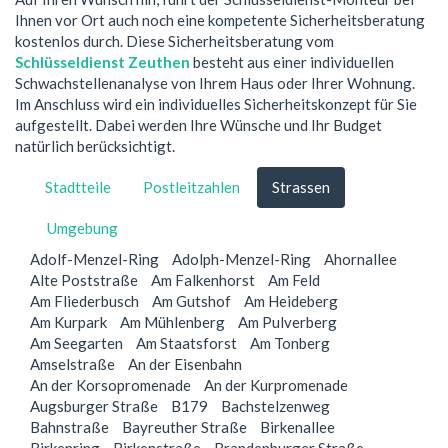
Ihnen vor Ort auch noch eine kompetente Sicherheitsberatung
kostenlos durch. Diese Sicherheitsberatung vom
Schlüsseldienst Zeuthen
besteht aus einer individuellen
Schwachstellenanalyse von Ihrem Haus oder Ihrer Wohnung.
Im Anschluss wird ein individuelles Sicherheitskonzept für Sie
aufgestellt. Dabei werden Ihre Wünsche und Ihr Budget
natürlich berücksichtigt.
Stadtteile
Postleitzahlen
Strassen
Umgebung
Adolf-Menzel-Ring
Adolph-Menzel-Ring
Ahornallee
Alte Poststraße
Am Falkenhorst
Am Feld
Am Fliederbusch
Am Gutshof
Am Heideberg
Am Kurpark
Am Mühlenberg
Am Pulverberg
Am Seegarten
Am Staatsforst
Am Tonberg
Amselstraße
An der Eisenbahn
An der Korsopromenade
An der Kurpromenade
Augsburger Straße
B179
Bachstelzenweg
Bahnstraße
Bayreuther Straße
Birkenallee