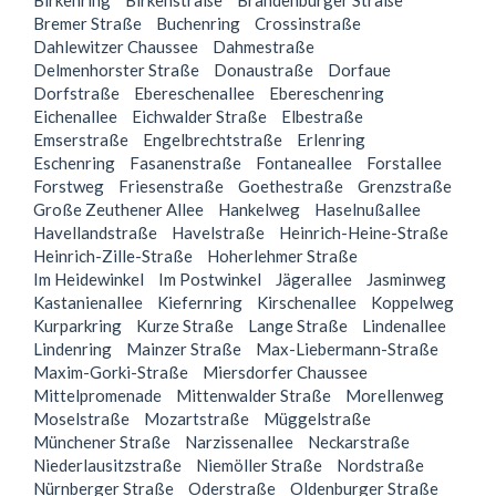
Birkenring
Birkenstraße
Brandenburger Straße
Bremer Straße
Buchenring
Crossinstraße
Dahlewitzer Chaussee
Dahmestraße
Delmenhorster Straße
Donaustraße
Dorfaue
Dorfstraße
Ebereschenallee
Ebereschenring
Eichenallee
Eichwalder Straße
Elbestraße
Emserstraße
Engelbrechtstraße
Erlenring
Eschenring
Fasanenstraße
Fontaneallee
Forstallee
Forstweg
Friesenstraße
Goethestraße
Grenzstraße
Große Zeuthener Allee
Hankelweg
Haselnußallee
Havellandstraße
Havelstraße
Heinrich-Heine-Straße
Heinrich-Zille-Straße
Hoherlehmer Straße
Im Heidewinkel
Im Postwinkel
Jägerallee
Jasminweg
Kastanienallee
Kiefernring
Kirschenallee
Koppelweg
Kurparkring
Kurze Straße
Lange Straße
Lindenallee
Lindenring
Mainzer Straße
Max-Liebermann-Straße
Maxim-Gorki-Straße
Miersdorfer Chaussee
Mittelpromenade
Mittenwalder Straße
Morellenweg
Moselstraße
Mozartstraße
Müggelstraße
Münchener Straße
Narzissenallee
Neckarstraße
Niederlausitzstraße
Niemöller Straße
Nordstraße
Nürnberger Straße
Oderstraße
Oldenburger Straße