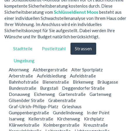
kompetente Sicherheitsberatung kostenlos durch. Diese
Sicherheitsberatung vom
Schlüsseldienst Moos
besteht aus
einer individuellen Schwachstellenanalyse von Ihrem Haus oder
Ihrer Wohnung. Im Anschluss wird ein individuelles
Sicherheitskonzept für Sie aufgestellt. Dabei werden Ihre
Wünsche und Ihr Budget natürlich berücksichtigt.
Stadtteile
Postleitzahl
Strassen
Umgebung
Ahornweg
Aichbergerstraße
Alter Sportplatz
Arberstraße
Aufeldsiedlung
Aufeldstraße
Bahnhofstraße
Bienenstraße
Birkenweg
Bräugasse
Bundesstraße
Burgstall
Deggendorfer Straße
Donauweg
Eichenweg
Gartenstraße
Gartenweg
Gilsenöder Straße
Grabenstraße
Graf-Ulrich-Philipp-Platz
Grieshaus
Gumppenbergstraße
Gundelindeweg
In der Point
Isarweg
Kellerstraße
Kirchenweg
Kirchplatz
Klärwerkstraße
Kolmbergerstraße
Kreuzstraße