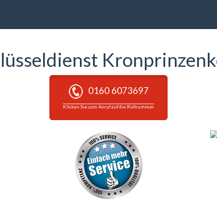
lüsseldienst Kronprinzen
0160 6073697
Klicken Sie zum Anruf auf die Rufnummer