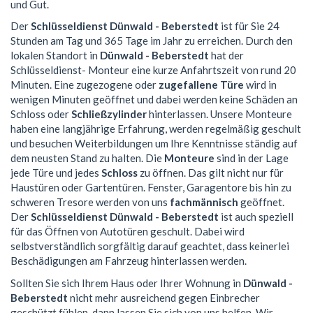
und Gut.
Der
Schlüsseldienst Dünwald - Beberstedt
ist für Sie 24
Stunden am Tag und 365 Tage im Jahr zu erreichen. Durch den
lokalen Standort in
Dünwald - Beberstedt
hat der
Schlüsseldienst- Monteur eine kurze Anfahrtszeit von rund 20
Minuten. Eine zugezogene oder
zugefallene Türe
wird in
wenigen Minuten geöffnet und dabei werden keine Schäden an
Schloss oder
Schließzylinder
hinterlassen. Unsere Monteure
haben eine langjährige Erfahrung, werden regelmäßig geschult
und besuchen Weiterbildungen um Ihre Kenntnisse ständig auf
dem neusten Stand zu halten. Die
Monteure
sind in der Lage
jede Türe und jedes
Schloss
zu öffnen. Das gilt nicht nur für
Haustüren oder Gartentüren. Fenster, Garagentore bis hin zu
schweren Tresore werden von uns
fachmännisch
geöffnet.
Der
Schlüsseldienst Dünwald - Beberstedt
ist auch speziell
für das Öffnen von Autotüren geschult. Dabei wird
selbstverständlich sorgfältig darauf geachtet, dass keinerlei
Beschädigungen am Fahrzeug hinterlassen werden.
Sollten Sie sich Ihrem Haus oder Ihrer Wohnung in
Dünwald -
Beberstedt
nicht mehr ausreichend gegen Einbrecher
geschützt fühlen, dann lassen Sie sich von uns helfen. Wir