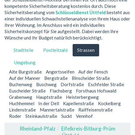
kompetente Sicherheitsberatung kostenlos durch. Diese
Sicherheitsberatung vom
Schlüsseldienst Üttfeld
besteht aus
einer individuellen Schwachstellenanalyse von Ihrem Haus oder
Ihrer Wohnung. Im Anschluss wird ein individuelles
Sicherheitskonzept für Sie aufgestellt. Dabei werden Ihre
Wünsche und Ihr Budget natürlich berücksichtigt.
Stadtteile
Postleitzahl
Strassen
Umgebung
Alte Burgstraße
Angertsseifen
Auf der Fensch
Auf der Manner
Bergstraße
Binscheider Straße
Buchenweg
Buschweg
Dorfstraße
Eschfelder Straße
Euscheider Straße
Flachsberg
Forsthaus Hofswald
Grabenweg
Hauptstraße
Heisterbergweg
Huchhemmel
In der Dell
Kapellenstraße
Kockelberg
Lindenstraße
Mannertalstraße
Raiffeisenstraße
Roder
Steinkaulstraße
Suckt
Vennhof
Rheinland-Pfalz
Eifelkreis-Bitburg-Prüm