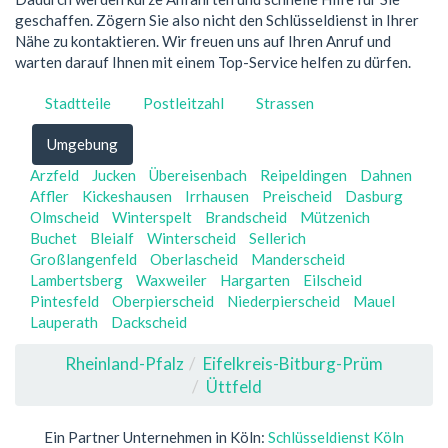
geschaffen. Zögern Sie also nicht den Schlüsseldienst in Ihrer
Nähe zu kontaktieren. Wir freuen uns auf Ihren Anruf und
warten darauf Ihnen mit einem Top-Service helfen zu dürfen.
Stadtteile
Postleitzahl
Strassen
Umgebung
Arzfeld
Jucken
Übereisenbach
Reipeldingen
Dahnen
Affler
Kickeshausen
Irrhausen
Preischeid
Dasburg
Olmscheid
Winterspelt
Brandscheid
Mützenich
Buchet
Bleialf
Winterscheid
Sellerich
Großlangenfeld
Oberlascheid
Manderscheid
Lambertsberg
Waxweiler
Hargarten
Eilscheid
Pintesfeld
Oberpierscheid
Niederpierscheid
Mauel
Lauperath
Dackscheid
Rheinland-Pfalz
Eifelkreis-Bitburg-Prüm
Üttfeld
Ein Partner Unternehmen in Köln:
Schlüsseldienst Köln