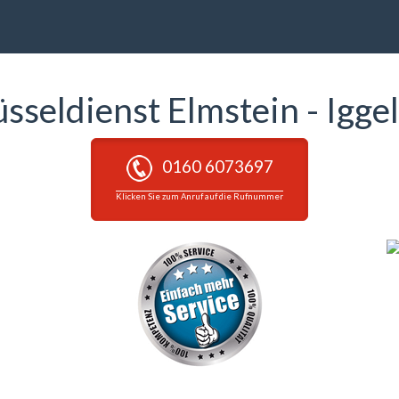
üsseldienst Elmstein - Igge
0160 6073697
Klicken Sie zum Anruf auf die Rufnummer