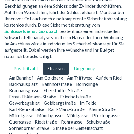
Beschädigungen an dem Schloss oder Zylinder durchführen.
Auf Ihren Wunsch hin, führt der Schlüsseldienst-Monteur bei
Ihnen vor Ort auch noch eine kompetente Sicherheitsberatung
kostenlos durch. Diese Sicherheitsberatung vom
Schlüsseldienst Goldbach
besteht aus einer individuellen
Schwachstellenanalyse von Ihrem Haus oder Ihrer Wohnung.
Im Anschluss wird ein individuelles Sicherheitskonzept für Sie
aufgestellt. Dabei werden Ihre Wünsche und Ihr Budget
natürlich berücksichtigt.
Postleitzahl
Strassen
Umgebung
Am Bahnhof
Am Goldberg
Am Triftweg
Auf dem Ried
Backhausplatz
Bahnhofstraße
Bornklinge
Brauhausgasse
Eberstädter Straße
Ernst-Thälmann-Straße
Friedhofstraße
Gewerbegebiet
Goldbergstraße
Im Felde
Karl-Kehr-Straße
Karl-Marx-Straße
Kleine Straße
Mittelgasse
Mönchgasse
Mühlgasse
Pfortengasse
Quergasse
Riedstraße
Rohrgasse
Schulstraße
Sonneborner Straße
Straße der Gemeinschaft