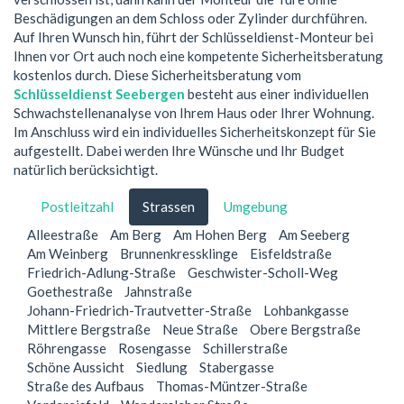
Beschädigungen an dem Schloss oder Zylinder durchführen.
Auf Ihren Wunsch hin, führt der Schlüsseldienst-Monteur bei
Ihnen vor Ort auch noch eine kompetente Sicherheitsberatung
kostenlos durch. Diese Sicherheitsberatung vom
Schlüsseldienst Seebergen
besteht aus einer individuellen
Schwachstellenanalyse von Ihrem Haus oder Ihrer Wohnung.
Im Anschluss wird ein individuelles Sicherheitskonzept für Sie
aufgestellt. Dabei werden Ihre Wünsche und Ihr Budget
natürlich berücksichtigt.
Postleitzahl
Strassen
Umgebung
Alleestraße
Am Berg
Am Hohen Berg
Am Seeberg
Am Weinberg
Brunnenkressklinge
Eisfeldstraße
Friedrich-Adlung-Straße
Geschwister-Scholl-Weg
Goethestraße
Jahnstraße
Johann-Friedrich-Trautvetter-Straße
Lohbankgasse
Mittlere Bergstraße
Neue Straße
Obere Bergstraße
Röhrengasse
Rosengasse
Schillerstraße
Schöne Aussicht
Siedlung
Stabergasse
Straße des Aufbaus
Thomas-Müntzer-Straße