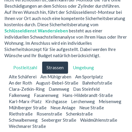
Beschädigungen an dem Schloss oder Zylinder durchführen.
Auf Ihren Wunsch hin, führt der Schlüsseldienst-Monteur bei
Ihnen vor Ort auch noch eine kompetente Sicherheitsberatung
kostenlos durch. Diese Sicherheitsberatung vom
Schlüsseldienst Wandersleben
besteht aus einer
individuellen Schwachstellenanalyse von Ihrem Haus oder Ihrer
Wohnung. Im Anschluss wird ein individuelles
Sicherheitskonzept für Sie aufgestellt. Dabei werden Ihre
Wünsche und Ihr Budget natürlich berücksichtigt.
Postleitzahl
Strassen
Umgebung
Alte Schäferei
Am Mühlgraben
Am Sportplatz
An der Roth
August-Bebel-Straße
Bahnhofstraße
Clara-Zetkin-Ring
Dammweg
Das Steinfeld
Falkenweg
Fasanenweg
Hans-Hildebrandt-Straße
Karl-Marx-Platz
Kirchgasse
Lerchenweg
Meisenweg
Mühlberger Straße
Neue Anlage
Neue Straße
Riethstraße
Rosenstraße
Schenkstraße
Schwalbenweg
Seeberger Straße
Waidmühlenstraße
Wechmarer Straße