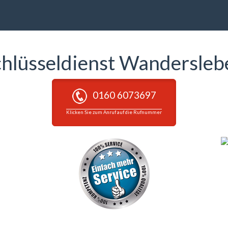
chlüsseldienst Wandersleb
0160 6073697
Klicken Sie zum Anruf auf die Rufnummer