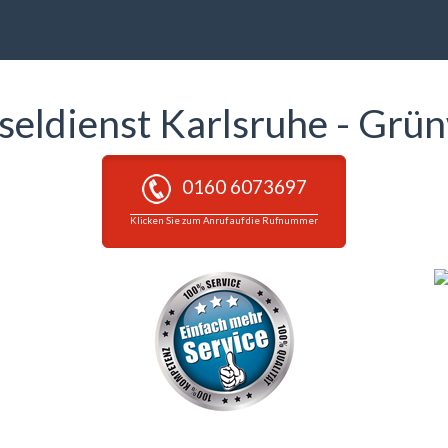
seldienst Karlsruhe - Grü
0160 6073697
Klicken Sie zum Anruf auf die Rufnummer