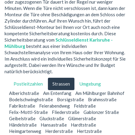
oder zugezogenen Tür dauert in der Regel nur weniger
Minuten. Wenn die Türe nicht verschlossen ist, dann kann der
Monteur die Türe ohne Beschädigungen an dem Schloss oder
Zylinder durchführen. Auf Ihren Wunsch hin, führt der
Schlüsseldienst-Monteur bei Ihnen vor Ort auch noch eine
kompetente Sicherheitsberatung kostenlos durch. Diese
Sicherheitsberatung vom
Schlüsseldienst Karlsruhe -
Mühlburg
besteht aus einer individuellen
Schwachstellenanalyse von Ihrem Haus oder Ihrer Wohnung.
Im Anschluss wird ein individuelles Sicherheitskonzept für Sie
aufgestellt. Dabei werden Ihre Wünsche und Ihr Budget
natürlich berücksichtigt.
Postleitzahlen
Strassen
Umgebung
Alberichstraße
Am Entenfang
Am Mühlburger Bahnhof
Bodelschwinghstraße
Borsigstraße
Brahmsstraße
Fabrikstraße
Feierabendweg
Feldstraße
Felix-Mottl-Straße
Fliederstraße
Gablonzer Straße
Geibelstraße
Gluckstraße
Glümerstraße
Händelstraße
Hansastraße
Hardtstraße
Heimgartenweg
Herderstraße
Hertzstraße