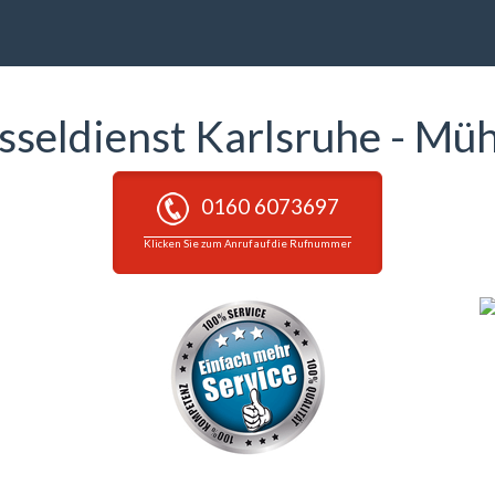
sseldienst Karlsruhe - Mü
0160 6073697
Klicken Sie zum Anruf auf die Rufnummer