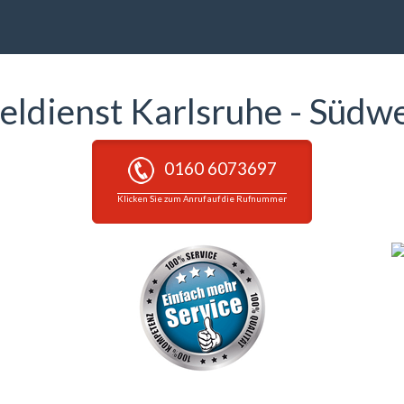
eldienst Karlsruhe - Südw
0160 6073697
Klicken Sie zum Anruf auf die Rufnummer