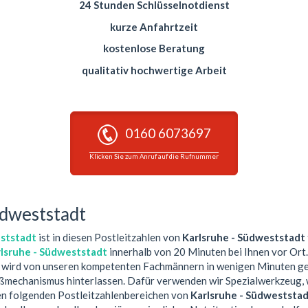
24 Stunden Schlüsselnotdienst
kurze Anfahrtzeit
kostenlose Beratung
qualitativ hochwertige Arbeit
0160 6073697
Klicken Sie zum Anruf auf die Rufnummer
üdweststadt
eststadt
ist in diesen Postleitzahlen von
Karlsruhe - Südweststadt
rlsruhe - Südweststadt
innerhalb von 20 Minuten bei Ihnen vor Ort
 wird von unseren kompetenten Fachmännern in wenigen Minuten geö
ßmechanismus hinterlassen. Dafür verwenden wir Spezialwerkzeug, w
den folgenden Postleitzahlenbereichen von
Karlsruhe - Südweststa