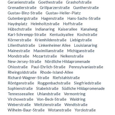
Geranienstraße
Goethestraße
Grashofstraße
Grenadierstraße
Grillparzerstraße
Guntherstraße
Gustav-Binz-Straße
Gustav-Heller-Platz
Gutenbergstraße
Hagenstraße
Hans-Sachs-Straße
Haydnplatz
Helmholtzstraße
Hoffstraße
Hübschstraße
Indianaring
Kaiserallee
Kanalweg
Karl-Schrempp-Straße
Kentuckyallee
Kochstraße
Körnerstraße
Kriemhildenstraße
Liebigstraße
Lilienthalstraße
Linkenheimer Allee
Louisianaring
Mainestraße
Maximilianstraße
Michiganstraße
Mondstraße
Mozartstraße
Nelkenstraße
New-Jersey-Straße
Nördliche Hildapromenade
Ohiostraße
Paul-Ehrlich-Straße
Pennsylvaniastraße
Rheingoldstraße
Rhode-Island-Allee
Richard-Wagner-Straße
Riefstahlstraße
Röntgenstraße
Roggenbachstraße
Siegfriedstraße
Sophienstraße
Stabelstraße
Südliche Hildapromenade
Tennesseeallee
Uhlandstraße
Vermontring
Virchowstraße
Von-Beck-Straße
Waldring
Weberstraße
Weltzienstraße
Wendtstraße
Wilhelm-Baur-Straße
Wotanstraße
Yorckstraße