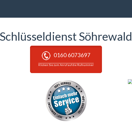
Schlüsseldienst Söhrewal
0160 6073697
Klicken Sie zum Anruf auf die Rufnummer