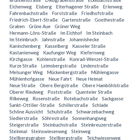
Brunnenstraße
Diebgrabenstraße
Eckebachstraße
Eichenweg
Eisberg
Eiterhagener Straße
Erlenweg
Fahrenbachstraße
Forststraße
Friedhofstraße
Friedrich-Ebert-Straße
Gartenstraße
Goethestraße
Graben
Grüne Aue
Grüner Weg
Hermann-Löns-Straße
Im Eichhof
Im Steinbach
Im Steinbruch
Jahnstraße
Johannishecke
Kaninchenberg
Kasselberg
Kasseler Straße
Kastanienweg
Kaufunger Weg
Kiefernweg
Kirchgasse
Kohlenstraße
Konrad-Wenzel-Straße
Kurze Straße
Leimsbergstraße
Lindenstraße
Melsunger Weg
Mückenbergstraße
Mühlengasse
Mühlenhofgasse
Neue Fahrt
Neue Heimat
Neue Straße
Obere Bergstraße
Obere Hamböhlstraße
Oberer Riedweg
Poststraße
Quenteler Straße
Rilkeweg
Rosenstraße
Rotebachstraße
Sackgasse
Sankt-Ottilier-Straße
Schillerstraße
Schlade
Schöne Aussicht
Schulstraße
Schwarzebachweg
Siedlerstraße
Söhrestraße
Sonnenhangweg
Steigerstraße
Steinbachstraße
Steinkreuzerstraße
Steinmal
Steinswiesenweg
Steinweg
Stellbergsgraben
Stellbergstraße
Teichwiesenweg