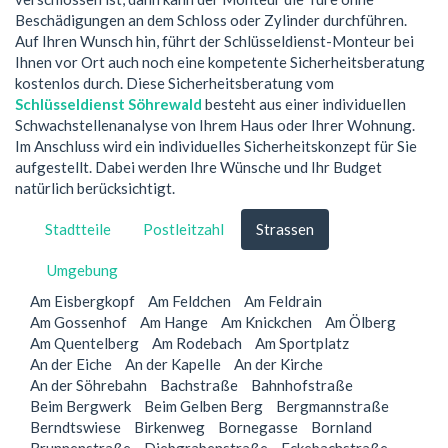
Beschädigungen an dem Schloss oder Zylinder durchführen.
Auf Ihren Wunsch hin, führt der Schlüsseldienst-Monteur bei
Ihnen vor Ort auch noch eine kompetente Sicherheitsberatung
kostenlos durch. Diese Sicherheitsberatung vom
Schlüsseldienst Söhrewald
besteht aus einer individuellen
Schwachstellenanalyse von Ihrem Haus oder Ihrer Wohnung.
Im Anschluss wird ein individuelles Sicherheitskonzept für Sie
aufgestellt. Dabei werden Ihre Wünsche und Ihr Budget
natürlich berücksichtigt.
Stadtteile
Postleitzahl
Strassen
Umgebung
Am Eisbergkopf
Am Feldchen
Am Feldrain
Am Gossenhof
Am Hange
Am Knickchen
Am Ölberg
Am Quentelberg
Am Rodebach
Am Sportplatz
An der Eiche
An der Kapelle
An der Kirche
An der Söhrebahn
Bachstraße
Bahnhofstraße
Beim Bergwerk
Beim Gelben Berg
Bergmannstraße
Berndtswiese
Birkenweg
Bornegasse
Bornland