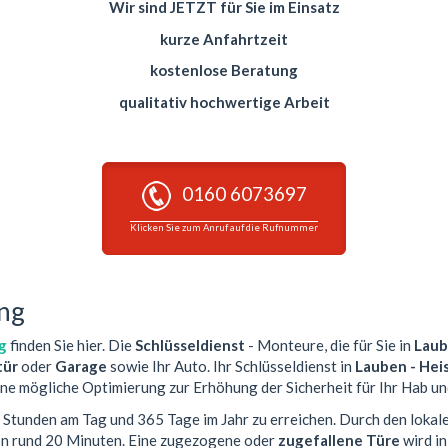
Wir sind JETZT für Sie im Einsatz
kurze Anfahrtzeit
kostenlose Beratung
qualitativ hochwertige Arbeit
0160 6073697
Klicken Sie zum Anruf auf die Rufnummer
ing
g
finden Sie hier. Die
Schlüsseldienst
- Monteure, die für Sie in
Laub
ür
oder
Garage
sowie Ihr Auto. Ihr Schlüsseldienst in
Lauben - Hei
ine mögliche Optimierung zur Erhöhung der Sicherheit für Ihr Hab un
4 Stunden am Tag und 365 Tage im Jahr zu erreichen. Durch den lokal
von rund 20 Minuten. Eine zugezogene oder
zugefallene Türe
wird i