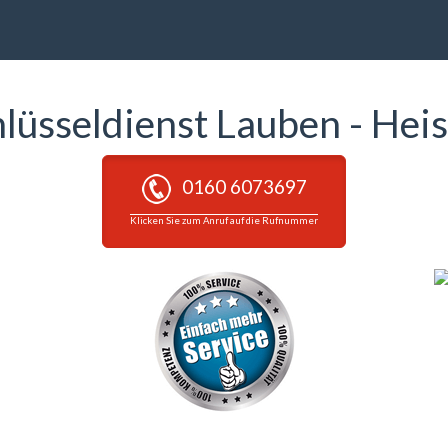
lüsseldienst Lauben - Hei
0160 6073697
Klicken Sie zum Anruf auf die Rufnummer