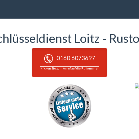
chlüsseldienst Loitz - Rust
0160 6073697
Klicken Sie zum Anruf auf die Rufnummer