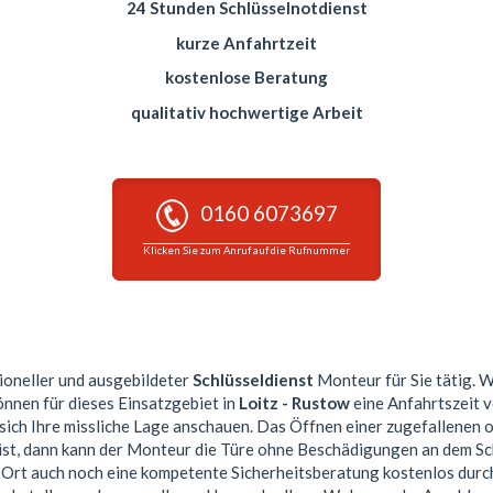
24 Stunden Schlüsselnotdienst
kurze Anfahrtzeit
kostenlose Beratung
qualitativ hochwertige Arbeit
0160 6073697
Klicken Sie zum Anruf auf die Rufnummer
sioneller und ausgebildeter
Schlüsseldienst
Monteur für Sie tätig. W
önnen für dieses Einsatzgebiet in
Loitz - Rustow
eine Anfahrtszeit 
sich Ihre missliche Lage anschauen. Das Öffnen einer zugefallenen 
ist, dann kann der Monteur die Türe ohne Beschädigungen an dem Sc
or Ort auch noch eine kompetente Sicherheitsberatung kostenlos dur