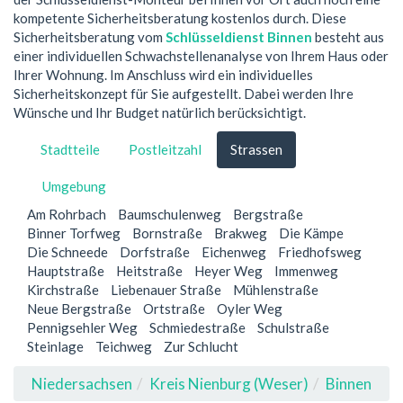
kompetente Sicherheitsberatung kostenlos durch. Diese
Sicherheitsberatung vom
Schlüsseldienst Binnen
besteht aus
einer individuellen Schwachstellenanalyse von Ihrem Haus oder
Ihrer Wohnung. Im Anschluss wird ein individuelles
Sicherheitskonzept für Sie aufgestellt. Dabei werden Ihre
Wünsche und Ihr Budget natürlich berücksichtigt.
Stadtteile
Postleitzahl
Strassen
Umgebung
Am Rohrbach
Baumschulenweg
Bergstraße
Binner Torfweg
Bornstraße
Brakweg
Die Kämpe
Die Schneede
Dorfstraße
Eichenweg
Friedhofsweg
Hauptstraße
Heitstraße
Heyer Weg
Immenweg
Kirchstraße
Liebenauer Straße
Mühlenstraße
Neue Bergstraße
Ortstraße
Oyler Weg
Pennigsehler Weg
Schmiedestraße
Schulstraße
Steinlage
Teichweg
Zur Schlucht
Niedersachsen
Kreis Nienburg (Weser)
Binnen