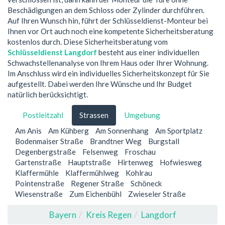
Beschädigungen an dem Schloss oder Zylinder durchführen.
Auf Ihren Wunsch hin, führt der Schlüsseldienst-Monteur bei
Ihnen vor Ort auch noch eine kompetente Sicherheitsberatung
kostenlos durch. Diese Sicherheitsberatung vom
Schlüsseldienst Langdorf
besteht aus einer individuellen
Schwachstellenanalyse von Ihrem Haus oder Ihrer Wohnung.
Im Anschluss wird ein individuelles Sicherheitskonzept für Sie
aufgestellt. Dabei werden Ihre Wünsche und Ihr Budget
natürlich berücksichtigt.
Postleitzahl
Strassen
Umgebung
Am Anis
Am Kühberg
Am Sonnenhang
Am Sportplatz
Bodenmaiser Straße
Brandtner Weg
Burgstall
Degenbergstraße
Felsenweg
Froschau
Gartenstraße
Hauptstraße
Hirtenweg
Hofwiesweg
Klaffermühle
Klaffermühlweg
Kohlrau
Pointenstraße
Regener Straße
Schöneck
Wiesenstraße
Zum Eichenbühl
Zwieseler Straße
Bayern
Kreis Regen
Langdorf