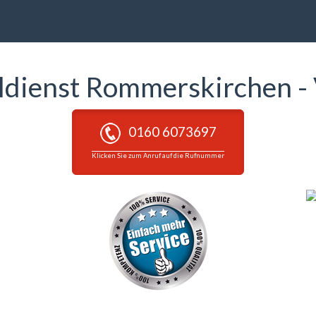
eldienst Rommerskirchen -
0160 6073697
Klicken Sie zum Anruf auf die Rufnummer