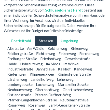
kompetente Sicherheitsberatung kostenlos durch. Diese
Sicherheitsberatung vom
Schlüsseldienst Hardt
besteht aus
einer individuellen Schwachstellenanalyse von Ihrem Haus oder
Ihrer Wohnung. Im Anschluss wird ein individuelles
Sicherheitskonzept für Sie aufgestellt. Dabei werden Ihre
Wünsche und Ihr Budget natürlich berücksichtigt.
Postleitzahl
Strassen
Umgebung
Albstraße
Am Wäldle
Belchenweg
Birkenweg
Feldbergstraße
Fichtenweg
Finkenweg
Forchenweg
Freiburger Straße
Friedhofweg
Gewerbestraße
Halde
Hohreuteweg
Im Moos
Im Winkel
Industriestraße
Jahnstraße
Kalkhof
Kandelweg
Kiefernweg
Klippeneckweg
Königsfelder Straße
Lärchenweg
Landelhofweg
Lehenweg
Lembergstraße
Lochenweg
Mariazeller Straße
Neubauernweg
Oberhardtweg
Obertischneckweg
Ostlandstraße
Pfarrer-Duffner-Weg
Pfarrer-Langenbacher-Straße
Reutebachstraße
Römerweg
Rosenweg
Sankt-Georgener-Straße