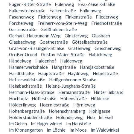
Eugen-Ritter-Straße
Eulenweg
Eva-Zeisel-Straße
Falkensteinstraße
Falkenstraße
Falkenweg
Fasanenweg
Fichtenweg
Finkenstraße
Fliederweg
Forchenweg
Freiherr-vom-Stein-Weg
Friedhofstraße
Gartenstraße
Geißhaldenstraße
Gerhart-Hauptmann-Weg
Ginsterweg
Glasbach
Glasbachweg
Goethestraße
Göttelbachstraße
Graf-von-Bissingen-Straße
Grafenweg
Greichenweg
Großer Grund
Gustav-Maier-Straße
Habichtweg
Händelweg
Haldenhof
Haldenweg
Hammerwerkshalde
Hangstraße
Hansjakobstraße
Hardtstraße
Hauptstraße
Haydnweg
Hebelstraße
Hefterwaldstraße
Heiligenbronner Straße
Heimbachstraße
Helene-Junghans-Straße
Hermann-Haas-Straße
Hermannstraße
Hinter Imbrand
Hochholz
Höflestraße
Höhenstraße
Höldecke
Hölderlinweg
Hoernlestraße
Hörnleweg
Hohenbergstraße
Hohenschramberg
Hohlgasse
Holderstaudenstraße
Holunderweg
Hub
Im Esel
Im Gehrn
Im Hagenwinkel
Im Hausteile
Im Kronengarten
Im Löchle
Im Moos
Im Waldwinkel