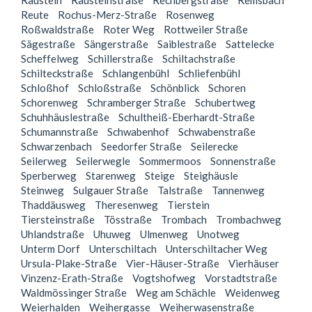
Raustein
Rausteinstraße
Rechbergstraße
Remsbach
Reute
Rochus-Merz-Straße
Rosenweg
Roßwaldstraße
Roter Weg
Rottweiler Straße
Sägestraße
Sängerstraße
Saiblestraße
Sattelecke
Scheffelweg
Schillerstraße
Schiltachstraße
Schilteckstraße
Schlangenbühl
Schliefenbühl
Schloßhof
Schloßstraße
Schönblick
Schoren
Schorenweg
Schramberger Straße
Schubertweg
Schuhhäuslestraße
Schultheiß-Eberhardt-Straße
Schumannstraße
Schwabenhof
Schwabenstraße
Schwarzenbach
Seedorfer Straße
Seilerecke
Seilerweg
Seilerwegle
Sommermoos
Sonnenstraße
Sperberweg
Starenweg
Steige
Steighäusle
Steinweg
Sulgauer Straße
Talstraße
Tannenweg
Thaddäusweg
Theresenweg
Tierstein
Tiersteinstraße
Tösstraße
Trombach
Trombachweg
Uhlandstraße
Uhuweg
Ulmenweg
Unotweg
Unterm Dorf
Unterschiltach
Unterschiltacher Weg
Ursula-Plake-Straße
Vier-Häuser-Straße
Vierhäuser
Vinzenz-Erath-Straße
Vogtshofweg
Vorstadtstraße
Waldmössinger Straße
Weg am Schächle
Weidenweg
Weierhalden
Weihergasse
Weiherwasenstraße