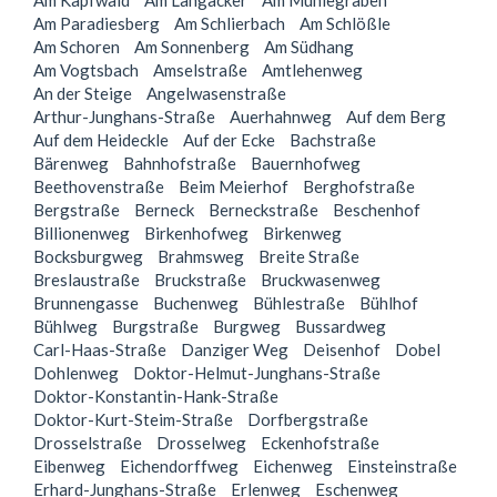
Am Kapfwald
Am Langacker
Am Mühlegraben
Am Paradiesberg
Am Schlierbach
Am Schlößle
Am Schoren
Am Sonnenberg
Am Südhang
Am Vogtsbach
Amselstraße
Amtlehenweg
An der Steige
Angelwasenstraße
Arthur-Junghans-Straße
Auerhahnweg
Auf dem Berg
Auf dem Heideckle
Auf der Ecke
Bachstraße
Bärenweg
Bahnhofstraße
Bauernhofweg
Beethovenstraße
Beim Meierhof
Berghofstraße
Bergstraße
Berneck
Berneckstraße
Beschenhof
Billionenweg
Birkenhofweg
Birkenweg
Bocksburgweg
Brahmsweg
Breite Straße
Breslaustraße
Bruckstraße
Bruckwasenweg
Brunnengasse
Buchenweg
Bühlestraße
Bühlhof
Bühlweg
Burgstraße
Burgweg
Bussardweg
Carl-Haas-Straße
Danziger Weg
Deisenhof
Dobel
Dohlenweg
Doktor-Helmut-Junghans-Straße
Doktor-Konstantin-Hank-Straße
Doktor-Kurt-Steim-Straße
Dorfbergstraße
Drosselstraße
Drosselweg
Eckenhofstraße
Eibenweg
Eichendorffweg
Eichenweg
Einsteinstraße
Erhard-Junghans-Straße
Erlenweg
Eschenweg