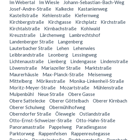
Im Webertal
Im Wiesle
Johann-Sebastian-Bach-Weg
Josef-Andre-Straße
Kalkecke
Kastanienweg
Kastellstraße
Kehlenstraße
Kiefernweg
Kirchbergstraße
Kirchgasse
Kirchplatz
Kirchstraße
Kirchtalstraße
Kirnbachstraße
Kohlwald
Kreuzstraße
Lärchenweg
Lambrechtshof
Landenberger Straße
Langenberg
Lauterbacher Straße
Lehen
Lehenwies
Leibbrandstraße
Leonberg
Lessingweg
Lichtenaustraße
Lienberg
Lindengasse
Lindenstraße
Löwenstraße
Mariazeller Straße
Marktstraße
Maurerhäusle
Max-Planck-Straße
Meisenweg
Mittelberg
Mörikestraße
Monika-Linkenheil-Straße
Moritz-Meyer-Straße
Mozartstraße
Mühlenstraße
Mulpenbühl
Neue Straße
Obere Gasse
Obere Sattelecke
Oberer Göttelbach
Oberer Kirnbach
Oberer Schulweg
Obermühlhofweg
Oberndorfer Straße
Ölewegle
Ostlandstraße
Otto-Ernst-Schweizer-Straße
Otto-Hahn-Straße
Panoramastraße
Pappelweg
Paradiesgasse
Parktorweg
Rappenfelsen
Rappenreutegasse