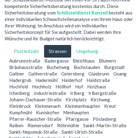
kompetente Sicherheitsberatung kostenlos durch. Diese
Sicherheitsberatung vom
Schlüsseldienst Konzell
besteht aus
einer individuellen Schwachstellenanalyse von Ihrem Haus oder
Ihrer Wohnung. Im Anschluss wird ein individuelles
Sicherheitskonzept für Sie aufgestellt. Dabei werden Ihre
Wünsche und Ihr Budget natürlich berücksichtigt.
Postleitzahl
Strassen
Umgebung
Aubrunnstraße
Badergasse
Bleichhaus
Blumern
Bräuhausstraße
Buchetweg
Buchstauden
Burgstadl
Gallner
Gallnerstraße
Geiersberg
Glasbrunn
Gsang
Hadergrub
Hadermühl
Haiderhof
Haidstraße
Hochfeld
Hochholz
Höllhof
Hof
Holzhaus
Ichenberg
Industriestraße
Irlberg
Irlbergstraße
Johann-Dachauer-Straße
Kirchplatz
Kirchweg
Kleinbruck
Kleinmenach
Kleinmenhaupten
Kreut
Kumpfmühl
Kuniskofen
Menhaupten
Pfarrer-Rauscher-Straße
Pfarrgasse
Pöslasberg
Reiben
Riemersdorf
Röhrmühle
Sankt-Martin-Straße
Sankt-Nepomuk-Straße
Sankt-Ulrich-Straße