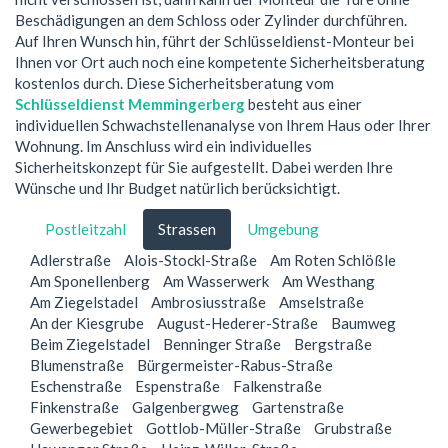
Beschädigungen an dem Schloss oder Zylinder durchführen.
Auf Ihren Wunsch hin, führt der Schlüsseldienst-Monteur bei
Ihnen vor Ort auch noch eine kompetente Sicherheitsberatung
kostenlos durch. Diese Sicherheitsberatung vom
Schlüsseldienst Memmingerberg
besteht aus einer
individuellen Schwachstellenanalyse von Ihrem Haus oder Ihrer
Wohnung. Im Anschluss wird ein individuelles
Sicherheitskonzept für Sie aufgestellt. Dabei werden Ihre
Wünsche und Ihr Budget natürlich berücksichtigt.
Postleitzahl
Strassen
Umgebung
Adlerstraße
Alois-Stockl-Straße
Am Roten Schlößle
Am Sponellenberg
Am Wasserwerk
Am Westhang
Am Ziegelstadel
Ambrosiusstraße
Amselstraße
An der Kiesgrube
August-Hederer-Straße
Baumweg
Beim Ziegelstadel
Benninger Straße
Bergstraße
Blumenstraße
Bürgermeister-Rabus-Straße
Eschenstraße
Espenstraße
Falkenstraße
Finkenstraße
Galgenbergweg
Gartenstraße
Gewerbegebiet
Gottlob-Müller-Straße
Grubstraße