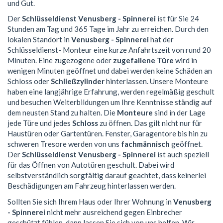
und Gut.
Der
Schlüsseldienst Venusberg - Spinnerei
ist für Sie 24
Stunden am Tag und 365 Tage im Jahr zu erreichen. Durch den
lokalen Standort in
Venusberg - Spinnerei
hat der
Schlüsseldienst- Monteur eine kurze Anfahrtszeit von rund 20
Minuten. Eine zugezogene oder
zugefallene Türe
wird in
wenigen Minuten geöffnet und dabei werden keine Schäden an
Schloss oder
Schließzylinder
hinterlassen. Unsere Monteure
haben eine langjährige Erfahrung, werden regelmäßig geschult
und besuchen Weiterbildungen um Ihre Kenntnisse ständig auf
dem neusten Stand zu halten. Die
Monteure
sind in der Lage
jede Türe und jedes
Schloss
zu öffnen. Das gilt nicht nur für
Haustüren oder Gartentüren. Fenster, Garagentore bis hin zu
schweren Tresore werden von uns
fachmännisch
geöffnet.
Der
Schlüsseldienst Venusberg - Spinnerei
ist auch speziell
für das Öffnen von Autotüren geschult. Dabei wird
selbstverständlich sorgfältig darauf geachtet, dass keinerlei
Beschädigungen am Fahrzeug hinterlassen werden.
Sollten Sie sich Ihrem Haus oder Ihrer Wohnung in
Venusberg
- Spinnerei
nicht mehr ausreichend gegen Einbrecher
geschützt fühlen, dann lassen Sie sich von uns helfen. Wir