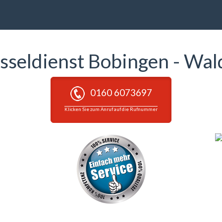
sseldienst Bobingen - Wa
0160 6073697
Klicken Sie zum Anruf auf die Rufnummer