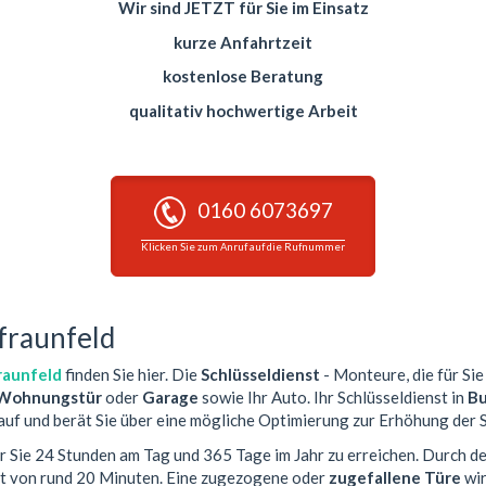
Wir sind JETZT für Sie im Einsatz
kurze Anfahrtzeit
kostenlose Beratung
qualitativ hochwertige Arbeit
0160 6073697
Klicken Sie zum Anruf auf die Rufnummer
Pfraunfeld
raunfeld
finden Sie hier. Die
Schlüsseldienst
- Monteure, die für Sie
Wohnungstür
oder
Garage
sowie Ihr Auto. Ihr Schlüsseldienst in
Bu
auf und berät Sie über eine mögliche Optimierung zur Erhöhung der S
ür Sie 24 Stunden am Tag und 365 Tage im Jahr zu erreichen. Durch d
it von rund 20 Minuten. Eine zugezogene oder
zugefallene Türe
wir