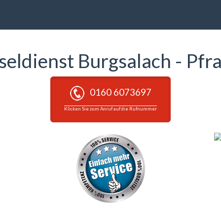
seldienst Burgsalach - Pfr
0160 6073697
Klicken Sie zum Anruf auf die Rufnummer