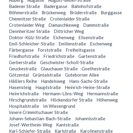
Auberg
Augasse
August-Bebel-Straße
Badener Straße
Badergasse
Bahnhofstraße
Böhmerstraße
Brückenweg
Brüderstraße
Burggasse
Chemnitzer Straße
Crotenlaider Straße
Crotenlaider Weg
Damaschkeweg
Dammstraße
Dennheritzer Straße
Dittricher Weg
Doktor-Külz-Straße
Eichenweg
Elisenstraße
Emil-Schleicher-Straße
Emilienstraße
Eschenweg
Färbergasse
Forststraße
Freiheitsgasse
Friedhofstraße
Friedrichstraße
Gartenstraße
Gerberstraße
Geschwister-Scholl-Straße
Geuckestraße
Glauchauer Straße
Goethestraße
Götzental
Grüntalstraße
Guteborner Allee
Häßlers Reihe
Handelsweg
Hans-Sachs-Straße
Hasensteig
Hauptstraße
Heinrich-Heine-Straße
Heinrichstraße
Hermann-Löns-Weg
Hermannstraße
Hirschgrundstraße
Höckendorfer Straße
Höhenweg
Hospitalstraße
Im Wiesengrund
Innere Crimmitschauer Straße
Johann-Sebastian-Bach-Straße
Johannisstraße
Josef-Wertheim-Weg
Kantstraße
Karl-Schiefer-Straße
Karlstraße
Karolinenstraße