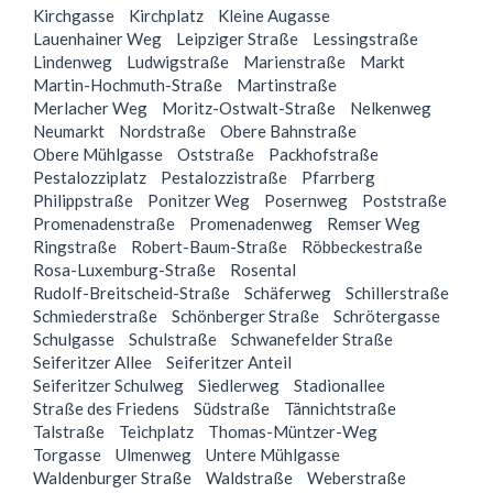
Kirchgasse
Kirchplatz
Kleine Augasse
Lauenhainer Weg
Leipziger Straße
Lessingstraße
Lindenweg
Ludwigstraße
Marienstraße
Markt
Martin-Hochmuth-Straße
Martinstraße
Merlacher Weg
Moritz-Ostwalt-Straße
Nelkenweg
Neumarkt
Nordstraße
Obere Bahnstraße
Obere Mühlgasse
Oststraße
Packhofstraße
Pestalozziplatz
Pestalozzistraße
Pfarrberg
Philippstraße
Ponitzer Weg
Posernweg
Poststraße
Promenadenstraße
Promenadenweg
Remser Weg
Ringstraße
Robert-Baum-Straße
Röbbeckestraße
Rosa-Luxemburg-Straße
Rosental
Rudolf-Breitscheid-Straße
Schäferweg
Schillerstraße
Schmiederstraße
Schönberger Straße
Schrötergasse
Schulgasse
Schulstraße
Schwanefelder Straße
Seiferitzer Allee
Seiferitzer Anteil
Seiferitzer Schulweg
Siedlerweg
Stadionallee
Straße des Friedens
Südstraße
Tännichtstraße
Talstraße
Teichplatz
Thomas-Müntzer-Weg
Torgasse
Ulmenweg
Untere Mühlgasse
Waldenburger Straße
Waldstraße
Weberstraße