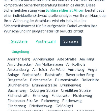
kompetente Sicherheitsberatung kostenlos durch. Diese
Sicherheitsberatung vom
Schlüsseldienst Ahorn
besteht aus
einer individuellen Schwachstellenanalyse von Ihrem Haus oder
Ihrer Wohnung. Im Anschluss wird ein individuelles
Sicherheitskonzept für Sie aufgestellt. Dabei werden Ihre
Wünsche und Ihr Budget natürlich berücksichtigt.
Stadtteile
Postleitzahl
Strassen
Umgebung
Ahorner Berg
Ahrenshügel
Alte Straße
Am Hang
Am Littenacker
Am Molkenrasen
Am Rotholz
Am Sandberg
Am Teich
Am Wald
Amselweg
Anger
Anlage
Bachstraße
Badstraße
Bayerischer Berg
Bergstraße
Birkenstraße
Blumenstraße
Bollerleite
Brunnenleite
Brunnenstraße
Brunnenweg
Buchenweg
Coburger Straße
Creidlitzer Straße
Eichenstraße
Erlenweg
Feldstraße
Fichtenweg
Finkenauer Straße
Finkenweg
Fleckenweg
Fliederweg
Friedhofsweg
Geißhügel