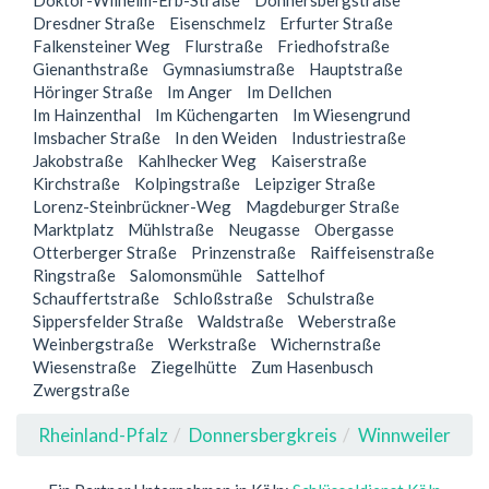
Doktor-Wilhelm-Erb-Straße
Donnersbergstraße
Dresdner Straße
Eisenschmelz
Erfurter Straße
Falkensteiner Weg
Flurstraße
Friedhofstraße
Gienanthstraße
Gymnasiumstraße
Hauptstraße
Höringer Straße
Im Anger
Im Dellchen
Im Hainzenthal
Im Küchengarten
Im Wiesengrund
Imsbacher Straße
In den Weiden
Industriestraße
Jakobstraße
Kahlhecker Weg
Kaiserstraße
Kirchstraße
Kolpingstraße
Leipziger Straße
Lorenz-Steinbrückner-Weg
Magdeburger Straße
Marktplatz
Mühlstraße
Neugasse
Obergasse
Otterberger Straße
Prinzenstraße
Raiffeisenstraße
Ringstraße
Salomonsmühle
Sattelhof
Schauffertstraße
Schloßstraße
Schulstraße
Sippersfelder Straße
Waldstraße
Weberstraße
Weinbergstraße
Werkstraße
Wichernstraße
Wiesenstraße
Ziegelhütte
Zum Hasenbusch
Zwergstraße
Rheinland-Pfalz
Donnersbergkreis
Winnweiler