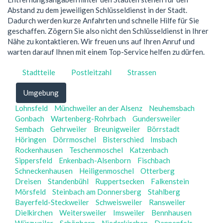
Abstand zu dem jeweiligen Schlüsseldienst in der Stadt.
Dadurch werden kurze Anfahrten und schnelle Hilfe für Sie
geschaffen. Zögern Sie also nicht den Schlüsseldienst in Ihrer
Nähe zu kontaktieren. Wir freuen uns auf Ihren Anruf und
warten darauf Ihnen mit einem Top-Service helfen zu dürfen.
Stadtteile
Postleitzahl
Strassen
Umgebung
Lohnsfeld
Münchweiler an der Alsenz
Neuhemsbach
Gonbach
Wartenberg-Rohrbach
Gundersweiler
Sembach
Gehrweiler
Breunigweiler
Börrstadt
Höringen
Dörrmoschel
Bisterschied
Imsbach
Rockenhausen
Teschenmoschel
Katzenbach
Sippersfeld
Enkenbach-Alsenborn
Fischbach
Schneckenhausen
Heiligenmoschel
Otterberg
Dreisen
Standenbühl
Ruppertsecken
Falkenstein
Mörsfeld
Steinbach am Donnersberg
Stahlberg
Bayerfeld-Steckweiler
Schweisweiler
Ransweiler
Dielkirchen
Weitersweiler
Imsweiler
Bennhausen