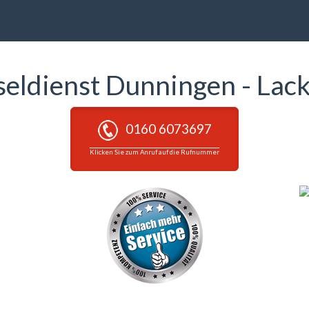
seldienst Dunningen - Lac
0160 6073697
Klicken Sie zum Anruf auf die Rufnummer