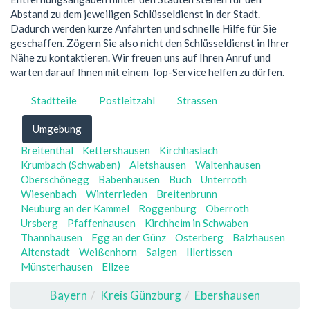
Abstand zu dem jeweiligen Schlüsseldienst in der Stadt.
Dadurch werden kurze Anfahrten und schnelle Hilfe für Sie
geschaffen. Zögern Sie also nicht den Schlüsseldienst in Ihrer
Nähe zu kontaktieren. Wir freuen uns auf Ihren Anruf und
warten darauf Ihnen mit einem Top-Service helfen zu dürfen.
Stadtteile
Postleitzahl
Strassen
Umgebung
Breitenthal
Kettershausen
Kirchhaslach
Krumbach (Schwaben)
Aletshausen
Waltenhausen
Oberschönegg
Babenhausen
Buch
Unterroth
Wiesenbach
Winterrieden
Breitenbrunn
Neuburg an der Kammel
Roggenburg
Oberroth
Ursberg
Pfaffenhausen
Kirchheim in Schwaben
Thannhausen
Egg an der Günz
Osterberg
Balzhausen
Altenstadt
Weißenhorn
Salgen
Illertissen
Münsterhausen
Ellzee
Bayern
Kreis Günzburg
Ebershausen