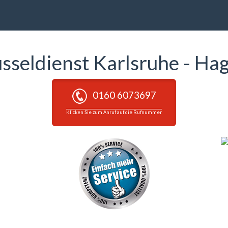
üsseldienst Karlsruhe - Hag
0160 6073697
Klicken Sie zum Anruf auf die Rufnummer