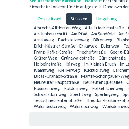
Schlüsseldienst Karlsruhe - Neureut
besteht aus e
Sicherheitskonzept für Sie aufgestellt. Dabei werde
Postleitzahl
Strassen
Umgebung
Albrecht-Altdorfer-Weg
Alte Friedrichstraße
Am Junkertschritt
Am Pfad
Am Sandfeld
Am S
Arnikaweg
Bachstelzenweg
Bärenweg
Blank
Erich-Kästner-Straße
Erikaweg
Eulenweg
Fe
Franz-Kafka-Straße
Friedhofstraße
Georg-Bü
Grüner Weg
Grünewaldstraße
Gürrichstraße
Holbeinstraße
Ibisweg
Im Kleinen Bruch
Im L
Klammweg
Kleiberweg
Kuckucksweg
Lärche
Lucas-Cranach-Straße
Martin-Schongauer-We
Neureuter Hauptstraße
Neureuter Querallee
O
Rosmarinweg
Rotdornweg
Rotkehlchenweg
Schwarzdornweg
Spechtweg
Sperlingweg
Spö
Teutschneureuter Straße
Theodor-Fontane-Str
Waldmeisterweg
Waldrebenweg
Weißdornwe