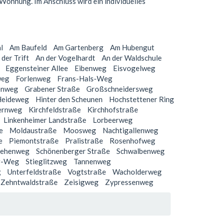
Wohnung. Im Anschluss wird ein individuelles
l
Am Baufeld
Am Gartenberg
Am Hubengut
 der Trift
An der Vogelhardt
An der Waldschule
Eggensteiner Allee
Eibenweg
Eisvogelweg
weg
Forlenweg
Frans-Hals-Weg
enweg
Grabener Straße
Großschneidersweg
Heideweg
Hinter den Scheunen
Hochstettener Ring
ernweg
Kirchfeldstraße
Kirchhofstraße
Linkenheimer Landstraße
Lorbeerweg
e
Moldaustraße
Moosweg
Nachtigallenweg
e
Piemontstraße
Pralistraße
Rosenhofweg
lehenweg
Schönenberger Straße
Schwalbenweg
r-Weg
Stieglitzweg
Tannenweg
g
Unterfeldstraße
Vogtstraße
Wacholderweg
Zehntwaldstraße
Zeisigweg
Zypressenweg