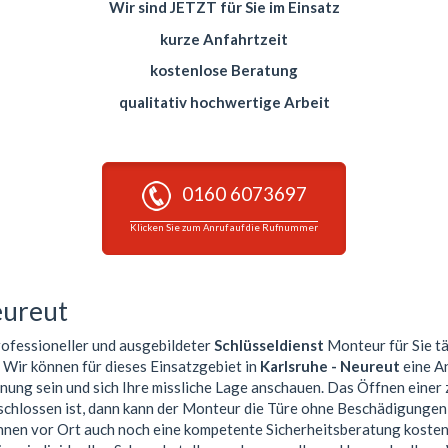
Wir sind JETZT für Sie im Einsatz
kurze Anfahrtzeit
kostenlose Beratung
qualitativ hochwertige Arbeit
0160 6073697
Klicken Sie zum Anruf auf die Rufnummer
eureut
professioneller und ausgebildeter
Schlüsseldienst
Monteur für Sie tä
. Wir können für dieses Einsatzgebiet in
Karlsruhe - Neureut
eine A
nung sein und sich Ihre missliche Lage anschauen. Das Öffnen einer
schlossen ist, dann kann der Monteur die Türe ohne Beschädigungen 
Ihnen vor Ort auch noch eine kompetente Sicherheitsberatung koste