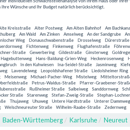
iner individuellen Schwachstellenanalyse von Ihrem Haus oder Ihrer 
n Ihre Wünsche und Ihr Budget natürlich berücksichtigt.
Alte Kreisstraße
Alter Postweg
Am Alten Bahnhof
Am Bachkana
chulberg
Am Wald
Am Zinken
Amselweg
An der Sandgrube
An
enlocher Weg
Donauschwabenstraße
Drosselweg
Dürerstraße
uerdornweg
Fichtenweg
Finkenweg
Flughafenstraße
Föhren
chner-Straße
Gewerbering
Gildestraße
Ginsterweg
Goldreg
Hagebuttenweg
Hans-Baldung-Grien-Weg
Heckenrosenweg
angbruch
In den Kuhwiesen
Ina-Seidel-Straße
Jasminweg
Kief
nweg
Lavendelweg
Leopoldshafener Straße
Liedolsheimer Ring
g
Meisenweg
Michael-Pacher-Weg
Mistelweg
Mitteltorstraß
berfeldstraße
Petrus-Waldus-Straße
Pfarrer-Graebener-Straß
Rubensstraße
Rußheimer Straße
Salbeiweg
Sanddornweg
Sch
cker Straße
Starenweg
Stefan-Zweig-Straße
Stephan-Lochne
aße
Thujaweg
Uhuweg
Untere Hardtstraße
Unterer Dammwe
g
Welschneureuter Straße
Wilhelm-Raabe-Straße
Zedernweg
Baden-Württemberg
Karlsruhe
Neureut