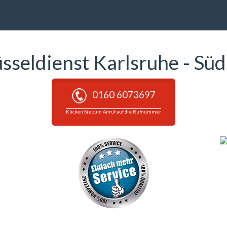
üsseldienst Karlsruhe - Süd
0160 6073697
Klicken Sie zum Anruf auf die Rufnummer