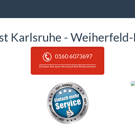
nst Karlsruhe - Weiherfel
0160 6073697
Klicken Sie zum Anruf auf die Rufnummer