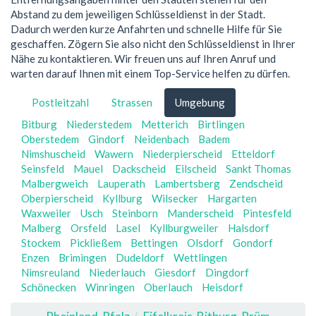
Abstand zu dem jeweiligen Schlüsseldienst in der Stadt.
Dadurch werden kurze Anfahrten und schnelle Hilfe für Sie
geschaffen. Zögern Sie also nicht den Schlüsseldienst in Ihrer
Nähe zu kontaktieren. Wir freuen uns auf Ihren Anruf und
warten darauf Ihnen mit einem Top-Service helfen zu dürfen.
Postleitzahl
Strassen
Umgebung
Bitburg
Niederstedem
Metterich
Birtlingen
Oberstedem
Gindorf
Neidenbach
Badem
Nimshuscheid
Wawern
Niederpierscheid
Etteldorf
Seinsfeld
Mauel
Dackscheid
Eilscheid
Sankt Thomas
Malbergweich
Lauperath
Lambertsberg
Zendscheid
Oberpierscheid
Kyllburg
Wilsecker
Hargarten
Waxweiler
Usch
Steinborn
Manderscheid
Pintesfeld
Malberg
Orsfeld
Lasel
Kyllburgweiler
Halsdorf
Stockem
Pickließem
Bettingen
Olsdorf
Gondorf
Enzen
Brimingen
Dudeldorf
Wettlingen
Nimsreuland
Niederlauch
Giesdorf
Dingdorf
Schönecken
Winringen
Oberlauch
Heisdorf