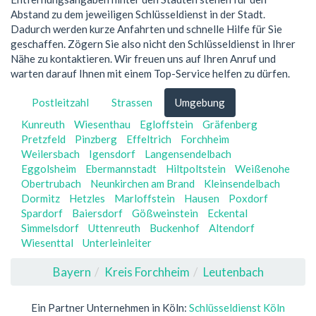
Abstand zu dem jeweiligen Schlüsseldienst in der Stadt.
Dadurch werden kurze Anfahrten und schnelle Hilfe für Sie
geschaffen. Zögern Sie also nicht den Schlüsseldienst in Ihrer
Nähe zu kontaktieren. Wir freuen uns auf Ihren Anruf und
warten darauf Ihnen mit einem Top-Service helfen zu dürfen.
Postleitzahl
Strassen
Umgebung
Kunreuth
Wiesenthau
Egloffstein
Gräfenberg
Pretzfeld
Pinzberg
Effeltrich
Forchheim
Weilersbach
Igensdorf
Langensendelbach
Eggolsheim
Ebermannstadt
Hiltpoltstein
Weißenohe
Obertrubach
Neunkirchen am Brand
Kleinsendelbach
Dormitz
Hetzles
Marloffstein
Hausen
Poxdorf
Spardorf
Baiersdorf
Gößweinstein
Eckental
Simmelsdorf
Uttenreuth
Buckenhof
Altendorf
Wiesenttal
Unterleinleiter
Bayern
Kreis Forchheim
Leutenbach
Ein Partner Unternehmen in Köln:
Schlüsseldienst Köln