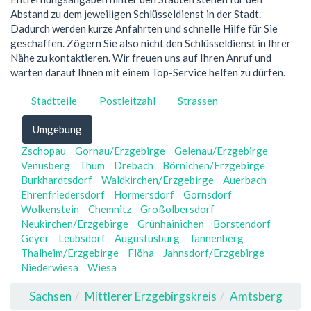
Abstand zu dem jeweiligen Schlüsseldienst in der Stadt.
Dadurch werden kurze Anfahrten und schnelle Hilfe für Sie
geschaffen. Zögern Sie also nicht den Schlüsseldienst in Ihrer
Nähe zu kontaktieren. Wir freuen uns auf Ihren Anruf und
warten darauf Ihnen mit einem Top-Service helfen zu dürfen.
Stadtteile
Postleitzahl
Strassen
Umgebung
Zschopau
Gornau/Erzgebirge
Gelenau/Erzgebirge
Venusberg
Thum
Drebach
Börnichen/Erzgebirge
Burkhardtsdorf
Waldkirchen/Erzgebirge
Auerbach
Ehrenfriedersdorf
Hormersdorf
Gornsdorf
Wolkenstein
Chemnitz
Großolbersdorf
Neukirchen/Erzgebirge
Grünhainichen
Borstendorf
Geyer
Leubsdorf
Augustusburg
Tannenberg
Thalheim/Erzgebirge
Flöha
Jahnsdorf/Erzgebirge
Niederwiesa
Wiesa
Sachsen
Mittlerer Erzgebirgskreis
Amtsberg