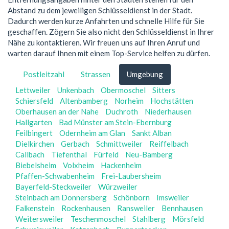
Abstand zu dem jeweiligen Schlüsseldienst in der Stadt.
Dadurch werden kurze Anfahrten und schnelle Hilfe für Sie
geschaffen. Zögern Sie also nicht den Schlüsseldienst in Ihrer
Nähe zu kontaktieren. Wir freuen uns auf Ihren Anruf und
warten darauf Ihnen mit einem Top-Service helfen zu dürfen.
Postleitzahl
Strassen
Umgebung
Lettweiler
Unkenbach
Obermoschel
Sitters
Schiersfeld
Altenbamberg
Norheim
Hochstätten
Oberhausen an der Nahe
Duchroth
Niederhausen
Hallgarten
Bad Münster am Stein-Ebernburg
Feilbingert
Odernheim am Glan
Sankt Alban
Dielkirchen
Gerbach
Schmittweiler
Reiffelbach
Callbach
Tiefenthal
Fürfeld
Neu-Bamberg
Biebelsheim
Volxheim
Hackenheim
Pfaffen-Schwabenheim
Frei-Laubersheim
Bayerfeld-Steckweiler
Würzweiler
Steinbach am Donnersberg
Schönborn
Imsweiler
Falkenstein
Rockenhausen
Ransweiler
Bennhausen
Weitersweiler
Teschenmoschel
Stahlberg
Mörsfeld