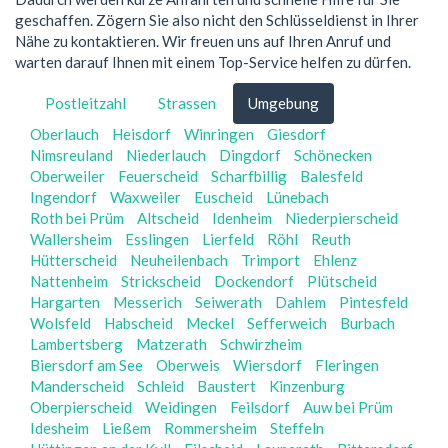
geschaffen. Zögern Sie also nicht den Schlüsseldienst in Ihrer
Nähe zu kontaktieren. Wir freuen uns auf Ihren Anruf und
warten darauf Ihnen mit einem Top-Service helfen zu dürfen.
Postleitzahl
Strassen
Umgebung
Oberlauch
Heisdorf
Winringen
Giesdorf
Nimsreuland
Niederlauch
Dingdorf
Schönecken
Oberweiler
Feuerscheid
Scharfbillig
Balesfeld
Ingendorf
Waxweiler
Euscheid
Lünebach
Roth bei Prüm
Altscheid
Idenheim
Niederpierscheid
Wallersheim
Esslingen
Lierfeld
Röhl
Reuth
Hütterscheid
Neuheilenbach
Trimport
Ehlenz
Nattenheim
Strickscheid
Dockendorf
Plütscheid
Hargarten
Messerich
Seiwerath
Dahlem
Pintesfeld
Wolsfeld
Habscheid
Meckel
Sefferweich
Burbach
Lambertsberg
Matzerath
Schwirzheim
Biersdorf am See
Oberweis
Wiersdorf
Fleringen
Manderscheid
Schleid
Baustert
Kinzenburg
Oberpierscheid
Weidingen
Feilsdorf
Auw bei Prüm
Idesheim
Ließem
Rommersheim
Steffeln