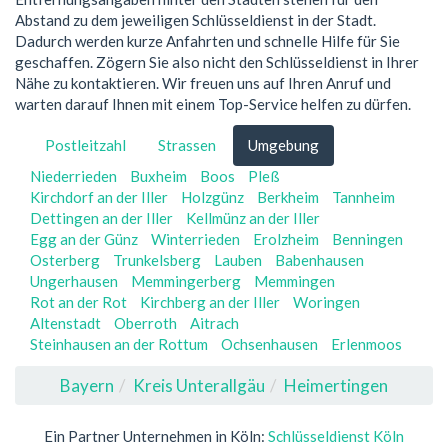
Abstand zu dem jeweiligen Schlüsseldienst in der Stadt.
Dadurch werden kurze Anfahrten und schnelle Hilfe für Sie
geschaffen. Zögern Sie also nicht den Schlüsseldienst in Ihrer
Nähe zu kontaktieren. Wir freuen uns auf Ihren Anruf und
warten darauf Ihnen mit einem Top-Service helfen zu dürfen.
Postleitzahl
Strassen
Umgebung
Niederrieden
Buxheim
Boos
Pleß
Kirchdorf an der Iller
Holzgünz
Berkheim
Tannheim
Dettingen an der Iller
Kellmünz an der Iller
Egg an der Günz
Winterrieden
Erolzheim
Benningen
Osterberg
Trunkelsberg
Lauben
Babenhausen
Ungerhausen
Memmingerberg
Memmingen
Rot an der Rot
Kirchberg an der Iller
Woringen
Altenstadt
Oberroth
Aitrach
Steinhausen an der Rottum
Ochsenhausen
Erlenmoos
Bayern
Kreis Unterallgäu
Heimertingen
Ein Partner Unternehmen in Köln:
Schlüsseldienst Köln