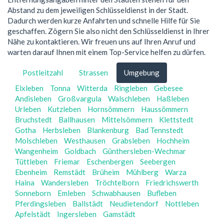
Abstand zu dem jeweiligen Schlüsseldienst in der Stadt.
Dadurch werden kurze Anfahrten und schnelle Hilfe für Sie
geschaffen. Zögern Sie also nicht den Schlüsseldienst in Ihrer
Nähe zu kontaktieren. Wir freuen uns auf Ihren Anruf und
warten darauf Ihnen mit einem Top-Service helfen zu dürfen.
Postleitzahl
Strassen
Umgebung
Elxleben
Tonna
Witterda
Ringleben
Gebesee
Andisleben
Großvargula
Walschleben
Haßleben
Urleben
Kutzleben
Hornsömmern
Haussömmern
Bruchstedt
Ballhausen
Mittelsömmern
Klettstedt
Gotha
Herbsleben
Blankenburg
Bad Tennstedt
Molschleben
Westhausen
Grabsleben
Hochheim
Wangenheim
Goldbach
Günthersleben-Wechmar
Tüttleben
Friemar
Eschenbergen
Seebergen
Ebenheim
Remstädt
Brüheim
Mühlberg
Warza
Haina
Wandersleben
Tröchtelborn
Friedrichswerth
Sonneborn
Emleben
Schwabhausen
Bufleben
Pferdingsleben
Ballstädt
Neudietendorf
Nottleben
Apfelstädt
Ingersleben
Gamstädt